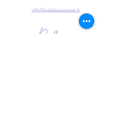
info@poledancecenter.fr
Mentions Légales
Politique de Confidentialité
CVG et Règlement