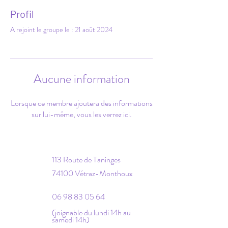
Profil
A rejoint le groupe le : 21 août 2024
Aucune information
Lorsque ce membre ajoutera des informations
sur lui-même, vous les verrez ici.
113 Route de Taninges
74100 Vétraz-Monthoux
06 98 83 05 64
(joignable du lundi 14h au
samedi 14h)