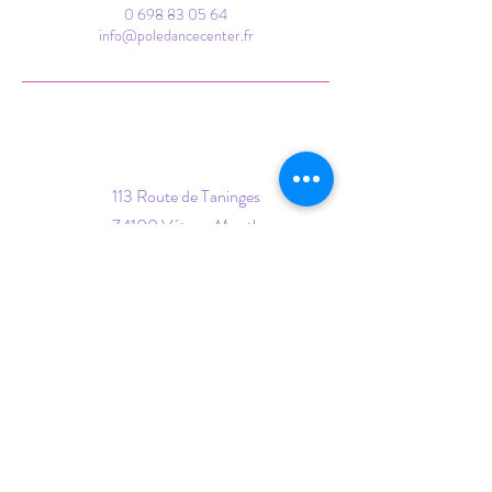
0 698 83 05 64
info@poledancecenter.fr
113 Route de Taninges
74100 Vétraz-Monthoux
06 98 83 05 64
(joignable du lundi 14h au
samedi 14h)
info@poledancecenter.fr