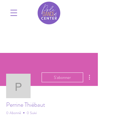
Plus d'actions
S'abonner
Perrine Thiébaut
Perrine Thiébaut
0 Abonné
0 Suivi