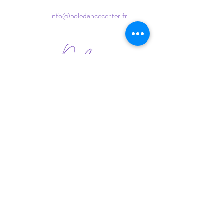
info@poledancecenter.fr
Mentions Légales
Politique de Confidentialité
CVG et Règlement