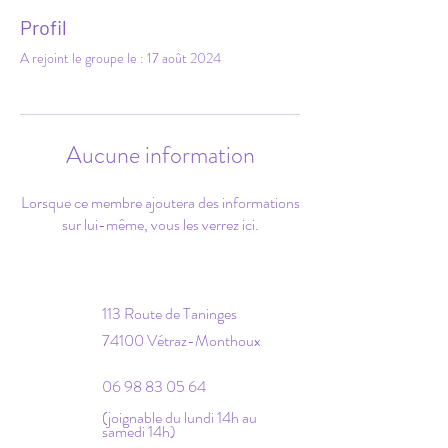
Profil
A rejoint le groupe le : 17 août 2024
Aucune information
Lorsque ce membre ajoutera des informations
sur lui-même, vous les verrez ici.
113 Route de Taninges
74100 Vétraz-Monthoux
06 98 83 05 64
(joignable du lundi 14h au
samedi 14h)