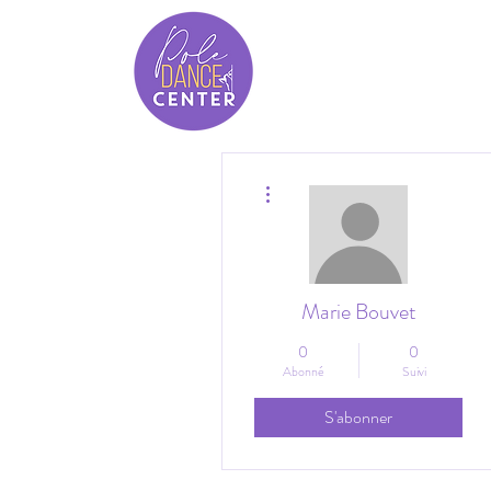
Plus d'actions
Marie Bouvet
0
0
Abonné
Suivi
S'abonner