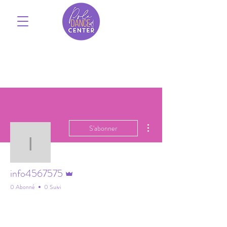
Plus d'actions
S'abonner
info4567575
Administrateur
info4567575
0 Abonné
0 Suivi