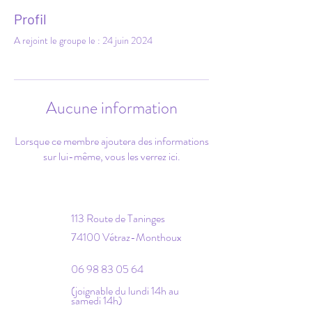
Profil
A rejoint le groupe le : 24 juin 2024
Aucune information
Lorsque ce membre ajoutera des informations
sur lui-même, vous les verrez ici.
113 Route de Taninges
74100 Vétraz-Monthoux
06 98 83 05 64
(joignable du lundi 14h au
samedi 14h)