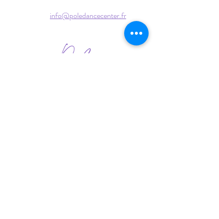
info@poledancecenter.fr
Mentions Légales
Politique de Confidentialité
CVG et Règlement